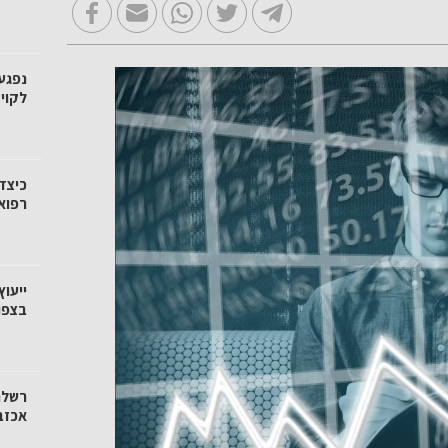
נפגע
לקוי
כיצד
רפוא
ייעוץ
בצפו
רשלנו
אכזבה