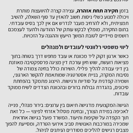
בזמן
חקירה תחת אזהרה
, עצירה קצרה להיוועצות מותרת
ויכולה למנוע כשלי ניסוח. חשוב להאזין עד סוף השאלה, להשיב
תמציתית, ולא להרחיב מעבר לנדרש אם אין לכך בסיס עובדתי.
בתום החקירה, מומלץ לבקש עותק של ההודעה ולתעד לעצמכם
רושמים מיידיים לטובת המשך הייעוץ וההגנה על הזכויות.
ליווי משפטי רלוונטי לעובדים ולמנהלים
כאשר ארגון זקוק ליד מכוונת או עובד מחפש דרך בטוחה בתוך
מציאות רועשת, שוש חיון עורכת דין מציגה פרספקטיבה מאוזנת
בין דיני עבודה להליך פלילי. השירות כולל בחינה צמודה של
נסיבות המקרה, בניית אסטרטגיה שמותאמת להקשר הארגוני,
ושמירה קפדנית על סודיות ורגישות. הייצוג מתמקד בהפחתת
סיכונים, בהגדרת גבולות ברורים ובהכוונת הצדדים לשיח ממוקד
עובדות.
הגישה המקצועית מדגישה תיאום בין ערוצים: בירור מנהלי, פנייה
לאכיפה במידת הצורך, ובחינת מסלול אזרחי לפיצוי — כל זאת
תוך הקפדה על שקיפות ותיעוד. המשרד פועל בגישה אחראית
שמכירה במורכבות האנושית סביב אירועי הטרדה, ומסייעת להפוך
מצבים רגישים להליכים מסודרים הניתנים לניהול.