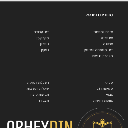
מדורים בפורטל
אזרחי ומסחרי
דיני עבודה
אינטרנט
מקרקעין
ארנונה
נוטריון
דיני משפחה וגירושין
נזיקין
הצהרת נגישות
פלילי
רשלנות רפואית
פשיטת רגל
שאלות ותשובות
צבאי
תביעות סיעוד
צוואות וירושות
תעבורה