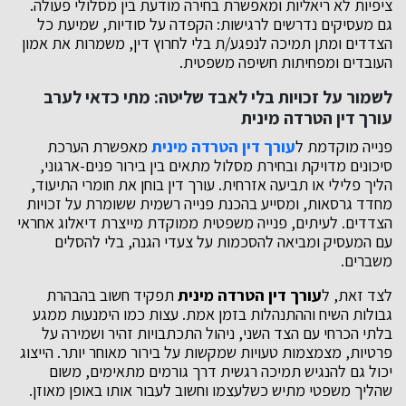
ציפיות לא ריאליות ומאפשרת בחירה מודעת בין מסלולי פעולה.
גם מעסיקים נדרשים לרגישות: הקפדה על סודיות, שמיעת כל
הצדדים ומתן תמיכה לנפגע/ת בלי לחרוץ דין, משמרות את אמון
העובדים ומפחיתות חשיפה משפטית.
לשמור על זכויות בלי לאבד שליטה: מתי כדאי לערב
עורך דין הטרדה מינית
פנייה מוקדמת ל
עורך דין הטרדה מינית
מאפשרת הערכת
סיכונים מדויקת ובחירת מסלול מתאים בין בירור פנים-ארגוני,
הליך פלילי או תביעה אזרחית. עורך דין בוחן את חומרי התיעוד,
מחדד גרסאות, ומסייע בהכנת פנייה רשמית ששומרת על זכויות
הצדדים. לעיתים, פנייה משפטית ממוקדת מייצרת דיאלוג אחראי
עם המעסיק ומביאה להסכמות על צעדי הגנה, בלי להסלים
משברים.
לצד זאת, ל
עורך דין הטרדה מינית
תפקיד חשוב בהבהרת
גבולות השיח וההתנהלות בזמן אמת. עצות כמו הימנעות ממגע
בלתי הכרחי עם הצד השני, ניהול התכתבויות זהיר ושמירה על
פרטיות, מצמצמות טעויות שמקשות על בירור מאוחר יותר. הייצוג
יכול גם להנגיש תמיכה רגשית דרך גורמים מתאימים, משום
שהליך משפטי מתיש כשלעצמו וחשוב לעבור אותו באופן מאוזן.