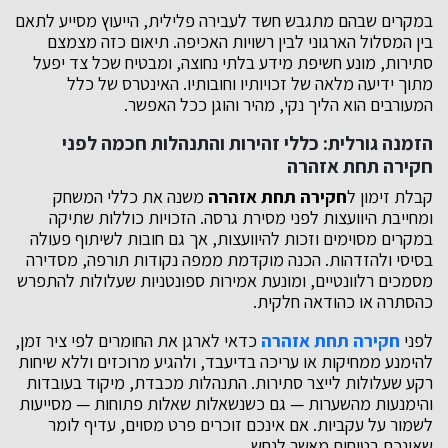
במקרים שבהם מתגבש חשד לעבירה פלילית, הייעוץ מסייע לתאם
בין המסלול הארגוני לבין רשויות האכיפה. תיאום כזה מצמצם
סתירות, מונע חשיפת מידע בלתי נחוצה, ומבטיח שכל צד יפעל
מתוך ידיעה מלאה של זכויותיו וחובותיו. האינטרס של כלל
המעורבים הוא הליך נקי, מהיר והוגן ככל האפשר.
הזמנה גורלית: כללי זהירות והתנהלות חכמה לפני
חקירה תחת אזהרה
קבלת זימון ל
חקירה תחת אזהרה
משנה את כללי המשחק
ומחייבת היוועצות לפני מסירת גרסה. הזכויות כוללות שתיקה
במקרים מסוימים וזכות להיוועצות, אך גם חובות לשיתוף פעולה
בסיסי ולהזדהות. הכנה מוקדמת ממפה נקודות תורפה, מסדירה
מסמכים רלוונטיים, ומונעת אמירות ספונטניות שעלולות להתפרש
כהסתרה או כהודאה חלקית.
לפני
חקירה תחת אזהרה
כדאי לארגן את החומרים לפי ציר זמן,
להימנע ממחיקות או עריכה בדיעבד, ולהגיע מרוכזים וללא שיחות
רקע שעלולות לייצר סתירות. התנהלות מכבדת, מיקוד בעובדות
והימנעות מהשערות — גם כשנשאלות שאלות פתוחות — מסייעות
לשמור על עקביות. אם אינכם זוכרים פרט מסוים, עדיף לומר
שאינכם בטוחים מאשר לנחש.