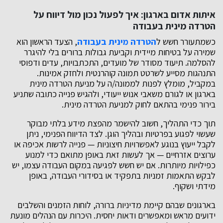
איתות אדום בארגון: איך לפעול נכון מול דיווח על
הטרדה מינית בעבודה
כשמתעורר חשש ל
הטרדה מינית בעבודה
, הצעד הראשון הוא
שמירה על בטיחות מיידית וקביעת גבולות ברורים בלי להיגרר
להסלמה. תיעוד מסודר של מועדים, התכתבויות, עדים ודפוסי
התנהגות מסייע לשרטט תמונה קוהרנטית ולחזק אמינות.
במקביל, מומלץ לפנות לממונה/ה על מניעת הטרדה מינית
בארגון או לגורם משאבי אנוש ייעודי, ולהגיש פנייה כתובה שתניע
בירור פנימי בהתאם לחוק למניעת הטרדה מינית.
תוך כדי התהליך, חשוב להישמר מהפצת מידע בלתי מבוקר
שעשוי לפגוע בפרטיות ובהליך הוגן. לצד הדיווח הפנימי, ניתן
לקבל ייעוץ בנוגע לאפשרויות חיצוניות — פנייה לרשות אכיפה או
ערוצים אזרחיים — אך לעשות זאת באופן מתואם כדי למנוע
כפילויות מיותרות. אם יש חשש לפגיעה במקום העבודה עצמו, יש
לבקש התאמות זמניות בתפקיד או בסידורי העבודה, באופן
מידתי ושקוף.
בארגונים שבהם קיימת מדיניות ברורה, לוחות הזמנים והשלבים
ידועים מראש ומאפשרים ודאות יחסית. היכרות עם הנהלים מונעת