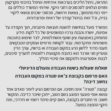
התראה, ניהול הליכים בערכאות אזרחיות וטיפול בהיבטי מקרקעין
וחוזים הנלווים לסכסוכים רחבי היקף. שירותי המשרד כוללים גם
ייפוי כוח מתמשך, צוואות וירושות, סכסוכי שכנים ונושאי ליקויי
בנייה, וכל זאת בניהול קפדני של ראיות ופרוצדורות.
המשרד פועל בנחישות להשגת תוצאות מיטביות, תוך הקפדה על
אמינות, יושרה והבנת צרכיו המשפטיים של כל לקוח. הידע
מתוחזק באמצעות עיון שוטף והשתלמויות, לצד שימוש בתוכנות
משפטיות מתקדמות. עבור לקוחות פרטיים ועסקיים המבקשים
מענה מדוד ללשון הרע במקום העבודה או ברשת, עורך הדין
ונוטריון חגי אורגד הוא כתובת מקצועית רלוונטית להעריך סיכונים,
לבנות אסטרטגיה ולמקסם את סיכויי ההליך.
שאלות שעולות בשטח העבודה והעולם הדיגיטלי
האם פרסום בקבוצת צ'אט סגורה במקום העבודה
נחשב דיבה?
קבוצה "סגורה" אינה חסינה. אם הפרסום הגיע ליותר מאדם אחד
ונושא אופי פוגעני הפוגע בשם הטוב, ייתכן שיוכר כדיבה. ההקשר
חשוב: מי החברים בקבוצה, האם קיים מימד רשמי או היררכי, ומה
היקף ההפצה בפועל.