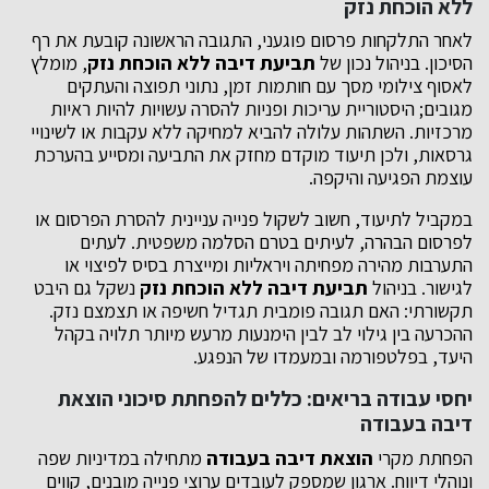
ללא הוכחת נזק
לאחר התלקחות פרסום פוגעני, התגובה הראשונה קובעת את רף
הסיכון. בניהול נכון של
תביעת דיבה ללא הוכחת נזק
, מומלץ
לאסוף צילומי מסך עם חותמות זמן, נתוני תפוצה והעתקים
מגובים; היסטוריית עריכות ופניות להסרה עשויות להיות ראיות
מרכזיות. השתהות עלולה להביא למחיקה ללא עקבות או לשינויי
גרסאות, ולכן תיעוד מוקדם מחזק את התביעה ומסייע בהערכת
עוצמת הפגיעה והיקפה.
במקביל לתיעוד, חשוב לשקול פנייה עניינית להסרת הפרסום או
לפרסום הבהרה, לעיתים בטרם הסלמה משפטית. לעתים
התערבות מהירה מפחיתה ויראליות ומייצרת בסיס לפיצוי או
לגישור. בניהול
תביעת דיבה ללא הוכחת נזק
נשקל גם היבט
תקשורתי: האם תגובה פומבית תגדיל חשיפה או תצמצם נזק.
ההכרעה בין גילוי לב לבין הימנעות מרעש מיותר תלויה בקהל
היעד, בפלטפורמה ובמעמדו של הנפגע.
יחסי עבודה בריאים: כללים להפחתת סיכוני הוצאת
דיבה בעבודה
הפחתת מקרי
הוצאת דיבה בעבודה
מתחילה במדיניות שפה
ונוהלי דיווח. ארגון שמספק לעובדים ערוצי פנייה מובְנים, קווים