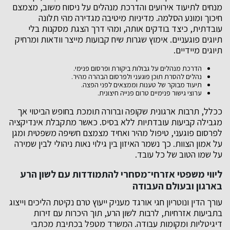
מנחים לתיעוד אירועים והדרכת מנהלים על ניסוח משוב, מצמצם
חיכוך ומונע הסלמה. מדיניות מיטיבה מגדירה מהי תלונה
עובדתית, כיצד בודקים אותה, ומהי דרך הצגת מסקנות בלי
תיוגים פוגעניים. אימוץ שגרות שיח קבועות מייצר וודאות ומרחיק
תיוגים מיידיים.
הדרכת מנהלים על גבולות ביקורת ופרסום פנימי.
נהלים להסרת תוכן פוגעני ולפרסום הבהרה מהיר.
תיעוד מבוקר של טענות וממצאים לפני הפצה.
ערוצי גישור פנימיים טרום פנייה חיצונית.
ככלל, תרבות ארגונית שקופה וברורה תומכת בחופש הביטוי אך
מגבילה קביעות עובדתיות ללא בסיס. כאשר מתקבלת אינדיקציה
לפרסום פוגעני, טיפול מהיר ואחיד מצמצם חשיפה משפטית ומגן
על אמון הצוות. כך נשמר האיזון בין גילוי נאות ניהולי לבין שמירה
על שמו הטוב של כל עובד.
ליווי משפטי אזרחי־מסחרי להתמודדות עם לשון הרע
בארגון ובעולם העבודה
עורך הדין ונוטריון חגי אורגד מעניק ייעוץ טרם נקיטת הליכים וייצוג
בתביעות אזרחיות, לרבות לשון הרע, תוך היכרות עם זירות
דיגיטליות ומקומות עבודה. המשרד מטפל בכתיבת מכתבי