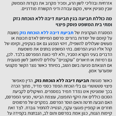
אזרחיות ובהליכי לשון הרע, ומכיר מקרוב את נקודות הממשק
שבין מוניטין אישי, מקום עבודה ודיני תקשורת מודרניים.
מה כוללת תביעה בגין תביעת דיבה ללא הוכחת נזק
ומתי בית המשפט פוסק פיצוי
המסגרת העקרונית של
תביעת דיבה ללא הוכחת נזק
נשענת
על קיומם של יסודות ברורים: פרסום המייחס לאדם תכונות או
מעשים שעלולים להשפילו, זיהוי הנפגע גם אם בעקיפין, וקיומו של
קהל אליו הגיע הפרסום. בתי המשפט בוחנים את משמעות
הדברים בעיני הקורא הסביר, ולא לפי כוונת המפרסם בלבד. לכן,
גם רמיזות או תיאורים "עוקצניים" עלולים להיחשב לשון פוגענית
אם תוצאתם פגיעה בשם הטוב, במיוחד כאשר נוצר הקשר מקצועי
שמערער אמון.
כאשר מוגשת
תביעת דיבה ללא הוכחת נזק
, הדין מאפשר
פיצוי סטטוטורי גם בלי הוכחת הפסד כספי מדיד, מתוך הכרה
בכך שמוניטין אינו נמדד תמיד במספרים. השיקולים לקביעת
הסכום כוללים את היקף התפוצה, עוצמת הביטוי, מניעי המפרסם,
האם הובעה חרטה והאם הוסר הפרסום. במקרים של פרסומים
חוזרים או קמפיין פוגעני עקבי, הנטייה להחמיר גוברת. לצד זאת
קיימות הגנות, כגון אמת בפרסום ותום לב, הנבחנות בקפידה על