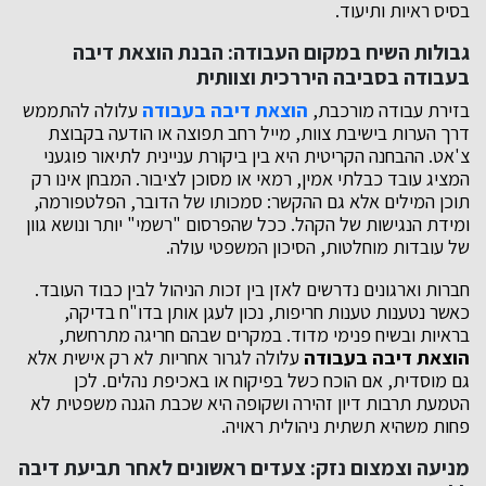
בסיס ראיות ותיעוד.
גבולות השיח במקום העבודה: הבנת הוצאת דיבה
בעבודה בסביבה היררכית וצוותית
בזירת עבודה מורכבת,
הוצאת דיבה בעבודה
עלולה להתממש
דרך הערות בישיבת צוות, מייל רחב תפוצה או הודעה בקבוצת
צ'אט. ההבחנה הקריטית היא בין ביקורת עניינית לתיאור פוגעני
המציג עובד כבלתי אמין, רמאי או מסוכן לציבור. המבחן אינו רק
תוכן המילים אלא גם ההקשר: סמכותו של הדובר, הפלטפורמה,
ומידת הנגישות של הקהל. ככל שהפרסום "רשמי" יותר ונושא גוון
של עובדות מוחלטות, הסיכון המשפטי עולה.
חברות וארגונים נדרשים לאזן בין זכות הניהול לבין כבוד העובד.
כאשר נטענות טענות חריפות, נכון לעגן אותן בדו"ח בדיקה,
בראיות ובשיח פנימי מדוד. במקרים שבהם חריגה מתרחשת,
הוצאת דיבה בעבודה
עלולה לגרור אחריות לא רק אישית אלא
גם מוסדית, אם הוכח כשל בפיקוח או באכיפת נהלים. לכן
הטמעת תרבות דיון זהירה ושקופה היא שכבת הגנה משפטית לא
פחות משהיא תשתית ניהולית ראויה.
מניעה וצמצום נזק: צעדים ראשונים לאחר תביעת דיבה