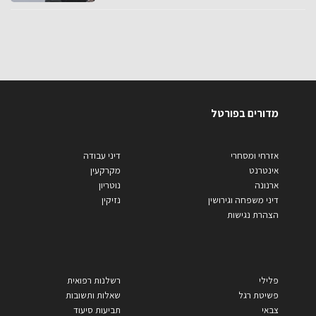
מדורים בפורטל
אזרחי ומסחרי
דיני עבודה
אינטרנט
מקרקעין
ארנונה
נוטריון
דיני משפחה וגירושין
נזיקין
הצהרת נגישות
פלילי
רשלנות רפואית
פשיטת רגל
שאלות ותשובות
צבאי
תביעות סיעוד