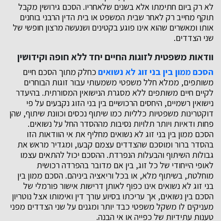
לא רק ביום חתימתו אלא בשנים שלאחריו. הסכם גירושין מקבל
תוקף מחייב רק לאחר שבית המשפט או בית הדין הרבני בוחנים
אותו ומאשרים שהוא אינו פוגע בקטינים ושנעשה מרצון חופשי של
שני הצדדים.
וודאות משפטית לזוגות החיים יחד ללא חופה וקידושין
הסכם ממון בין בני זוג לא נשואים
כחלק מתוך הסכם חיים
משותפים, ממלא חלל משפטי משמעותי עבור זוגות הבוחרים
לקיים חיים משותפים ללא מסגרת הנישואין המסורתית. בהיעדר
נישואין רשמיים, היחסים הרכושיים בין בני הזוג נקבעים על פי
דוקטרינות משפטיות כלליות כמו שיתוף נכסים וכוונת שיתוף, שהן
פחות ודאיות ויותר תלויות נסיבות מההסדר החל על נשואים.
הסכם ממון בין בני זוג לא נשואים מחליף את אי הוודאות הזו
בהסדר ברור ומוסכם שהצדדים עצמם קבעו, ומגדיר מראש את
גבולות השיתוף והבעלות הנפרדת. ההסכם יכול להתאים עצמו
לאופי הייחודי של כל זוג, בין אם מדובר בהפרדה רכושית
מוחלטת, בשיתוף מלא, או בכל וריאציה ביניהם. הסכם ממון בין
בני זוג לא נשואים אינו כפוף לאותן דרישות אישור פורמלי של
הסכם בין נשואים, אך עריכתו בסיוע עורך דין ואימותו אצל נוטריון
מעניקים לו משקל משפטי כבד יותר ומגנים על שני הצדדים מפני
טענות עתידיות של כפייה או אי הבנה.