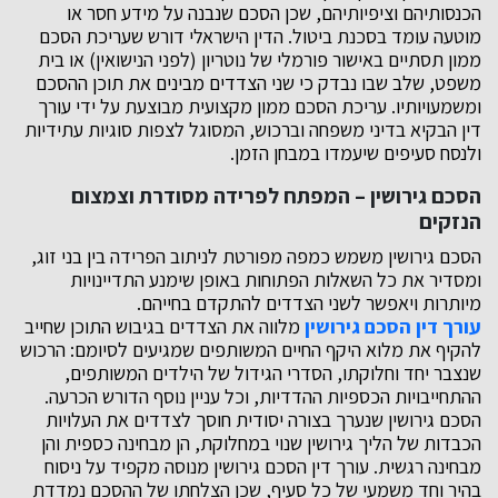
הכנסותיהם וציפיותיהם, שכן הסכם שנבנה על מידע חסר או
מוטעה עומד בסכנת ביטול. הדין הישראלי דורש שעריכת הסכם
ממון תסתיים באישור פורמלי של נוטריון (לפני הנישואין) או בית
משפט, שלב שבו נבדק כי שני הצדדים מבינים את תוכן ההסכם
ומשמעויותיו. עריכת הסכם ממון מקצועית מבוצעת על ידי עורך
דין הבקיא בדיני משפחה וברכוש, המסוגל לצפות סוגיות עתידיות
ולנסח סעיפים שיעמדו במבחן הזמן.
הסכם גירושין – המפתח לפרידה מסודרת וצמצום
הנזקים
הסכם גירושין משמש כמפה מפורטת לניתוב הפרידה בין בני זוג,
ומסדיר את כל השאלות הפתוחות באופן שימנע התדיינויות
מיותרות ויאפשר לשני הצדדים להתקדם בחייהם.
עורך דין הסכם גירושין
מלווה את הצדדים בגיבוש התוכן שחייב
להקיף את מלוא היקף החיים המשותפים שמגיעים לסיומם: הרכוש
שנצבר יחד וחלוקתו, הסדרי הגידול של הילדים המשותפים,
ההתחייבויות הכספיות ההדדיות, וכל עניין נוסף הדורש הכרעה.
הסכם גירושין שנערך בצורה יסודית חוסך לצדדים את העלויות
הכבדות של הליך גירושין שנוי במחלוקת, הן מבחינה כספית והן
מבחינה רגשית. עורך דין הסכם גירושין מנוסה מקפיד על ניסוח
בהיר וחד משמעי של כל סעיף, שכן הצלחתו של ההסכם נמדדת