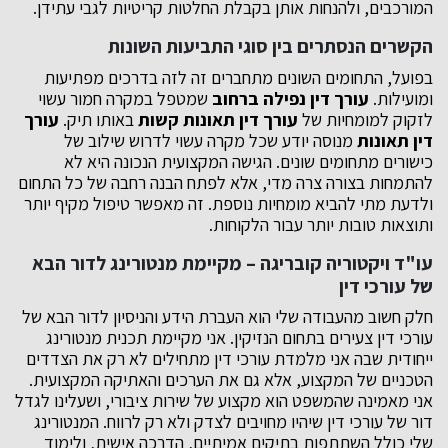
המורכבים, ולהנחות אותן בקבלת החלטות קריטיות לגבי עתידן.
הקשרים הנסתרים בין סוגי התביעות השונות
בפועל, התחומים השונים מתחברים זה לזה בדרכים מפתיעות
ומועילות.
עורך דין נפילה ברחוב
שמטפל במקרה חמור עשוי
לזקוק למומחיות של
עורך דין תאונות קשות
באותו תיק.
עורך
דין תאונות
מנוסה יודע שכל מקרה עשוי לדרוש שילוב של
כישורים מתחומים שונים. הגישה המקצועית הנכונה היא לא
להתמחות בצורה צרה מדי, אלא לפתח הבנה רחבה של כל התחום
ולדעת מתי להביא מומחיות נוספת. זה מאפשר טיפול מקיף יותר
ותוצאות טובות יותר עבור הלקוחות.
עו"ד ויקטוריה קובריגה – מקיימת מנטורינג לדור הבא
של עורכי דין
חלק חשוב מהעבודה שלי הוא העברת הידע והניסיון לדור הבא של
עורכי דין צעירים בתחום הנזיקין. אני מקיימת תכנית מנטורינג
ייחודית שבה אני מלמדת עורכי דין מתחילים לא רק את הצדדים
הטכניים של המקצוע, אלא גם את הערכים והאתיקה המקצועית.
אני מאמינה שהמשפט הוא מקצוע של שירות ציבורי, ושעלינו לגדל
דור של עורכי דין שיהיו מחויבים לצדק ולא רק לרווח. המנטורינג
שלי כולל השתתפות בתיקים אמיתיים, הדרכה אישית, ולימוד