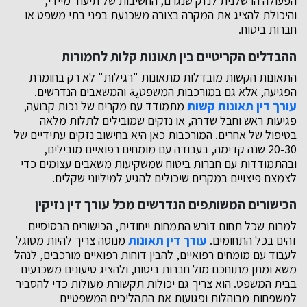
הפעולה הרשלנית לנזק שנגרם, החשיבות של תיעוד מיידי,
והיכולת להציג את המקרה בצורה משכנעת בפני בתי משפט או
חברות ביטוח.
ההבדלים הקריטיים בין תאונות קלות לחמורות
התאונות הקשות מובדלות מתאונות "רגילות" לא רק בחומרת
הפגיעה, אלא גם במורכבות המשפטية והמשאבים הנדרשים.
עורך דין תאונות קשות
מתמודד עם מקרים של נכות קבועה,
פגיעות ראש וחבל שדרה, או נזקים שמובילים לתלות מלאה
בטיפול של אחרים. המורכבות כאן היא בחישוב נזקים עתידיים של
20-30 שנה קדימה, בעבודה עם מומחים רפואיים מובילים,
ובהתמודדות עם חברות ביטוח שמשקיעות משאבים עצומים כדי
לצמצם פיצויים במקרים שיכולים להגיע למיליוני שקלים.
הכישורים המשותפים הנדרשים מכל עורך דין נזיקין
למרות שכל תחום דורש התמחות ייחודית, הכישורים הבסיסיים
זהים בכל התחומים.
עורך דין תאונות
מנוסה צריך להיות מסוגל
לעבוד עם מומחים רפואיים, להבין דוחות רפואיים מורכבים, לנהל
משא ומתן מתוחכם מול חברות ביטוח, ולהציג טיעונים משכנעים
בבית המשפט. הוא צריך גם יכולות תקשורת מעולות כדי להסביר
למשפחות מבוהלות ופגועות את התהליכים המשפטיים