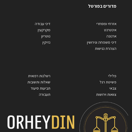
מדורים בפורטל
אזרחי ומסחרי
דיני עבודה
אינטרנט
מקרקעין
ארנונה
נוטריון
דיני משפחה וגירושין
נזיקין
הצהרת נגישות
פלילי
רשלנות רפואית
פשיטת רגל
שאלות ותשובות
צבאי
תביעות סיעוד
צוואות וירושות
תעבורה