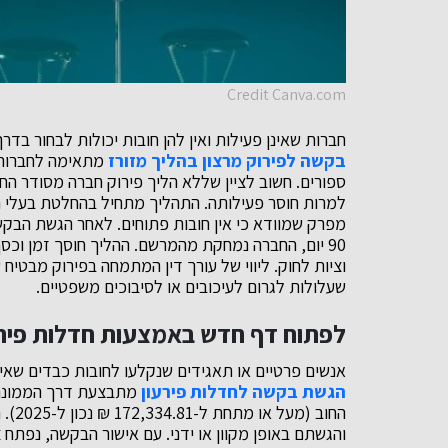
Credit Canva.com
חברות שאינן פעילות ואין להן חובות יכולות לבחור בדרך
בקשה לפירוק מרצון בהליך מזורז
מתאימה לחברות ל
ספורים. חשוב לציין שללא הליך פירוק חברה מסודר ה
למרות חוסר פעילותה. התהליך מתחיל בהחלטת בעלי המנ
מפרק שמוודא כי אין חובות פתוחים. לאחר הגשת הבקש
90 יום, החברה נמחקת מהמרשם. ההליך חוסך זמן וכס
וציות לחוק. ליווי של עורך דין המתמחה בפירוק מבטיח
שעלולות לגרום לעיכובים או לסיבוכים משפטיים.
לפתוח דף חדש באמצעות חדלות פירעו
אנשים פרטיים או תאגידים שנקלעו לחובות כבדים שאינם
הגשת בקשה לחדלות פירעון
מתבצעת דרך הממונה ע
החוב
והגשתם באופן מקוון או ידני. עם אישור הבקשה, נפתח צ