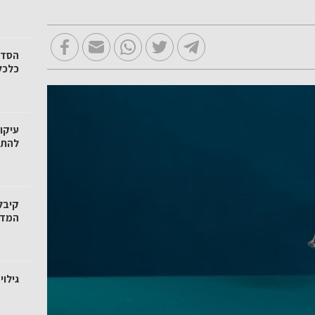
הסדר
כלכל
עיקו
להתמ
קיבל
המדר
גילו