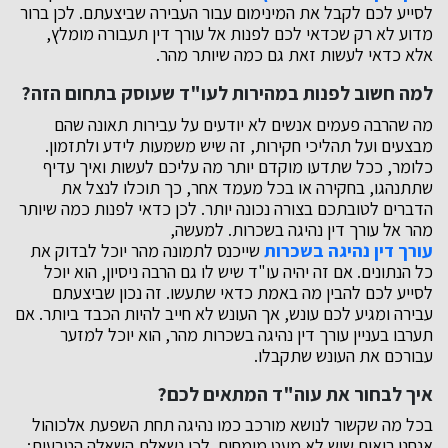
לסייע לכם לקבל את המינימום עבור העבירה שביצעתם. לכן ברור
מדוע לא רק שכדאי לכם לפנות אל עורך דין תעבורה מומלץ,
אלא כדאי לעשות זאת גם כמה שיותר מהר.
למה חשוב לפנות במהירות לעו"ד שעוסק בתחום הזה?
מה שהרבה פעמים אנשים לא יודעים על עבירות תאונה שהם
מבצעים ועל תהליכי חקירות, זה שיש משמעות לידע ולתזמון.
כלומר, ככל שתדעו מוקדם יותר מה עליכם לעשות ואיך עדיף
שתתנהגו, בחקירה או בכל מעמד אחר, כך תוכלו לנצל את
הדברים לטובתכם בצורה נכונה יותר. לכן כדאי לפנות כמה שיותר
מהר אל עורך דין נהיגה בשכרות. למעשה,
עורך דין נהיגה בשכרות
שייכנס לתמונה מהר יוכל לבדוק את
כל הנתונים. אם זה יהיה עו"ד שיש לו גם הרבה ניסיון, הוא יוכל
לסייע לכם להבין מה באמת כדאי שתעשו. זה נכון שביצעתם
עבירה ומגיע לכם עונש, אך העונש לא חייב להיות הכבד ביותר. אם
תערבו בעניין עורך דין נהיגה בשכרות מהר, הוא יוכל למזער
עבורכם את העונש שתקבלו.
איך לבחור את עוה"ד המתאים לכם?
בכל מה שקשור לנושא מורכב כמו נהיגה תחת השפעת אלכוהול
אנחנו רואים שיש לא מעט מומחים. לכן נשאלת השאלה הטבעית: