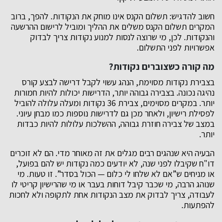
חשוב להדגיש: תשלום הקנס אינו מוחק את הנקודות. להפך, ברוב
המקרים תשלום הקנס משלים את ההליך ומוביל לרישום ההרשעה
והנקודות. לכן, מי שרוצה לנסות למנוע נקודות צריך לבדוק
אפשרויות לפני התשלום.
מה קורה כשצוברים נקודות?
בצבירת נקודות מסוימת, הנהג עשוי לקבל דרישה לבצע קורס
נהיגה נכונה. בצבירה גבוהה יותר, הדרישות יכולות להיות חמורות
יותר. במקרים מסוימים, צבירת 36 נקודות ומעלה עלולה להוביל
לפסילת רישיון, ולאחר מכן גם לדרישות נוספות כמו מבחן עיוני.
במצב של צבירה חוזרת גבוהה, ההשלכות עלולות להיות כבדות
יותר.
הבעיה היא שנהגים רבים מגלים את זה מאוחר מדי. הם לא זוכרים
דו"ח שקיבלו לפני שנה, לא יודעים כמה נקודות יש להם בפועל,
או מניחים ש”אם לא שלחו לי כלום — הכול בסדר”. זו טעות. מי
שנוהג הרבה, מי שכבר קיבל דוחות בעבר או מי שהרישיון קריטי לו
לעבודה, צריך לבדוק את מצב הנקודות אחת לתקופה ולא לחכות
להפתעות.