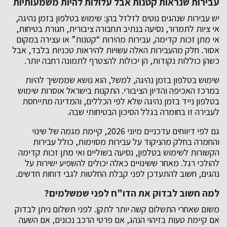
עבירות שנראות קטנות אבל עלולות להיות משמעותיות
יש עבירות שנהגים נוטים לזלזל בהן: שימוש בטלפון בזמן נהיגה,
אי ציות לתמרור, נסיעה בנתיב תחבורה ציבורית, חגורת בטיחות,
אי מתן זכות קדימה, עבירות מהירות “קטנות” או עצירה במקום
אסור. חלק מהעבירות האלה עשויות להיראות טכניות בלבד, אבל
כשהן כוללות נקודות, הן יכולות להצטרף לתמונה רחבה יותר.
שימוש בטלפון בזמן נהיגה, למשל, הוא נושא שממשיך להיות
במרכז האכיפה והדיון הציבורי. התקנות בישראל אוסרות שימוש
בטלפון נייד בזמן נהיגה שלא לפי הכללים, והמדינה מתייחסת
לעבירה זו בחומרה בגלל הסיכון הבטיחותי שבה.
גם לפי דיווחים עדכניים מיוני 2026, קיימת מגמה של שינוי
והחמרה בחלק מהניקוד על עבירות מסוימות, כולל עבירות
הקשורות לשימוש בטלפון, נסיעה בשוליים ואי מתן זכות קדימה
להולכי רגל. מאחר ששינויים כאלה יכולים להשפיע ישירות על
נהגים, חשוב להתעדכן לפני קבלת החלטות לגבי דוחות חדשים.
למה חשוב לבדוק את הדו"ח לפני שמשלמים?
משום שאחרי התשלום קשה יותר לתקן. לפני תשלום ניתן לבדוק
אם קיימת טעות בזיהוי הנהג, אם פרטי הרכב נכונים, אם השעה