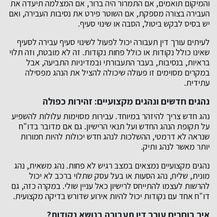
והמיקום תואמים, אם התמרור היה ברור, אם המצלמה תיעדה את
העבירה בצורה מספקת, אם השוטר פירט את נסיבות העבירה, ואם
יש בסיס לבקש ביטול, הסבה או שינוי סעיף.
לעיתים עורך דין תעבורה יכול לפעול לשינוי סעיף עבירה לסעיף
שאינו כולל נקודות או כולל פחות נקודות. זה לא מובטח, וזה תלוי
בראיות, בנסיבות, בעבר התעבורתי ובמדיניות התביעה, אבל
במקרים מסוימים זו פעולה שיכולה להציל את הנהג מפסילה
עתידית.
נהגים חדשים ונהגים מקצועיים: זהירות כפולה
נהג חדש צריך להיזהר במיוחד. עבירות מסוימות עלולות להשפיע
על תקופת הנהג החדש ועל תנאי הרישיון. גם אם מדובר בדו"ח
שנראה לא דרמטי, ההשלכות לנהג חדש יכולות להיות חמורות
יותר מאשר לנהג ותיק.
נהגים מקצועיים נמצאים במצב רגיש לא פחות. נהג משאית, נהג
מונית, שליח, נהג הסעות או בעל עסק שתלוי ברכב לא יכול
להרשות לעצמו להתייחס לרישיון כאל עניין שולי. במקרה כזה, גם
דו"ח אחד עם נקודות יכול להיות אירוע שדורש בדיקה מקצועית.
איך בוחרים עורך דין תעבורה בנושא נקודות?