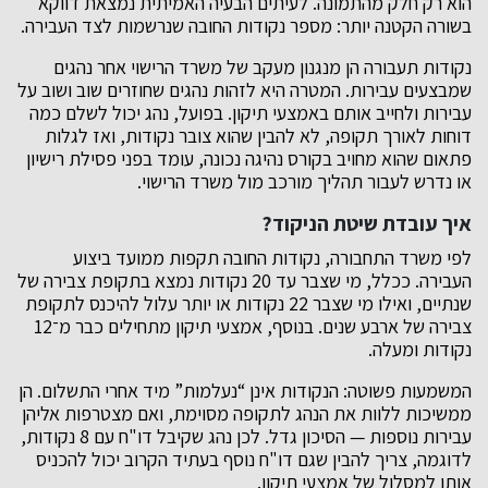
הוא רק חלק מהתמונה. לעיתים הבעיה האמיתית נמצאת דווקא
בשורה הקטנה יותר: מספר נקודות החובה שנרשמות לצד העבירה.
נקודות תעבורה הן מנגנון מעקב של משרד הרישוי אחר נהגים
שמבצעים עבירות. המטרה היא לזהות נהגים שחוזרים שוב ושוב על
עבירות ולחייב אותם באמצעי תיקון. בפועל, נהג יכול לשלם כמה
דוחות לאורך תקופה, לא להבין שהוא צובר נקודות, ואז לגלות
פתאום שהוא מחויב בקורס נהיגה נכונה, עומד בפני פסילת רישיון
או נדרש לעבור תהליך מורכב מול משרד הרישוי.
איך עובדת שיטת הניקוד?
לפי משרד התחבורה, נקודות החובה תקפות ממועד ביצוע
העבירה. ככלל, מי שצבר עד 20 נקודות נמצא בתקופת צבירה של
שנתיים, ואילו מי שצבר 22 נקודות או יותר עלול להיכנס לתקופת
צבירה של ארבע שנים. בנוסף, אמצעי תיקון מתחילים כבר מ־12
נקודות ומעלה.
המשמעות פשוטה: הנקודות אינן “נעלמות” מיד אחרי התשלום. הן
ממשיכות ללוות את הנהג לתקופה מסוימת, ואם מצטרפות אליהן
עבירות נוספות — הסיכון גדל. לכן נהג שקיבל דו"ח עם 8 נקודות,
לדוגמה, צריך להבין שגם דו"ח נוסף בעתיד הקרוב יכול להכניס
אותו למסלול של אמצעי תיקון.