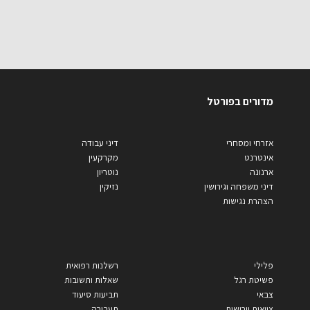
מדורים בפורטל
אזרחי ומסחרי
דיני עבודה
אינטרנט
מקרקעין
ארנונה
נוטריון
דיני משפחה וגירושין
נזיקין
הצהרת נגישות
פלילי
רשלנות רפואית
פשיטת רגל
שאלות ותשובות
צבאי
תביעות סיעוד
צוואות וירושות
תעבורה