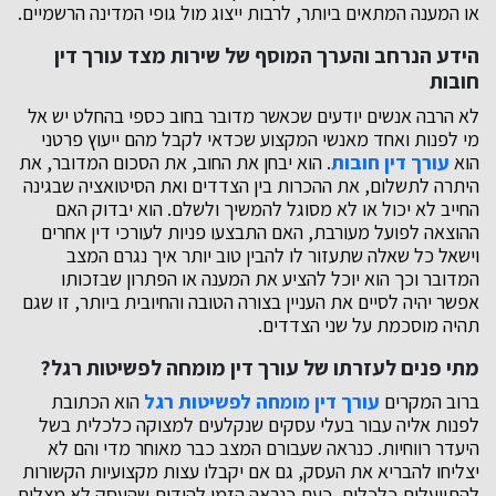
או המענה המתאים ביותר, לרבות ייצוג מול גופי המדינה הרשמיים.
הידע הנרחב והערך המוסף של שירות מצד עורך דין
חובות
לא הרבה אנשים יודעים שכאשר מדובר בחוב כספי בהחלט יש אל
מי לפנות ואחד מאנשי המקצוע שכדאי לקבל מהם ייעוץ פרטני
הוא
עורך דין חובות
. הוא יבחן את החוב, את הסכום המדובר, את
היתרה לתשלום, את ההכרות בין הצדדים ואת הסיטואציה שבגינה
החייב לא יכול או לא מסוגל להמשיך ולשלם. הוא יבדוק האם
ההוצאה לפועל מעורבת, האם התבצעו פניות לעורכי דין אחרים
וישאל כל שאלה שתעזור לו להבין טוב יותר איך נגרם המצב
המדובר וכך הוא יוכל להציע את המענה או הפתרון שבזכותו
אפשר יהיה לסיים את העניין בצורה הטובה והחיובית ביותר, זו שגם
תהיה מוסכמת על שני הצדדים.
מתי פנים לעזרתו של עורך דין מומחה לפשיטות רגל?
ברוב המקרים
עורך דין מומחה לפשיטות רגל
הוא הכתובת
לפנות אליה עבור בעלי עסקים שנקלעים למצוקה כלכלית בשל
היעדר רווחיות. כנראה שעבורם המצב כבר מאוחר מדי והם לא
יצליחו להבריא את העסק, גם אם יקבלו עצות מקצועיות הקשורות
להתייעלות כלכלית. כעת כנראה הזמן להודות שהעסק לא מצליח