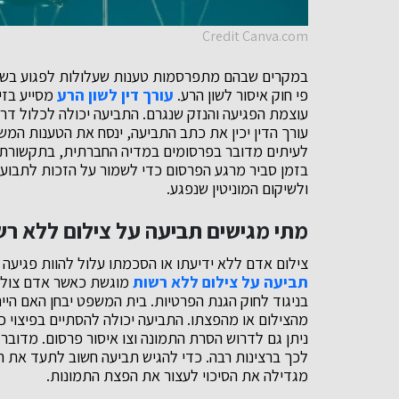
Credit Canva.com
במקרים שבהם מתפרסמות טענות שעלולות לפגוע בשמו
פי חוק איסור לשון הרע.
עורך דין לשון הרע
מסייע בזי
עוצמת הפגיעה והנזק שנגרם. התביעה יכולה לכלול דרי
עורך הדין יכין את כתב התביעה, ינסח את הטענות המש
לעיתים מדובר בפרסומים במדיה החברתית, בתקשורת א
בזמן סביר מרגע הפרסום כדי לשמור על הזכות לתבוע.
ולשיקום המוניטין שנפגע.
מתי מגישים תביעה על צילום ללא רש
צילום אדם ללא ידיעתו או הסכמתו עלול להוות פגיעה 
תביעה על צילום ללא רשות
מוגשת כאשר אדם צולם 
בניגוד לחוק הגנת הפרטיות. בית המשפט יבחן האם הי
מהצילום או מהפצתו. התביעה יכולה להסתיים בפיצוי כ
ניתן גם לדרוש הסרת התמונה וצו איסור פרסום. מדוב
לכך ברצינות רבה. כדי להגיש תביעה חשוב לתעד את ה
מגדילה את הסיכוי לעצור את הפצת התמונות.