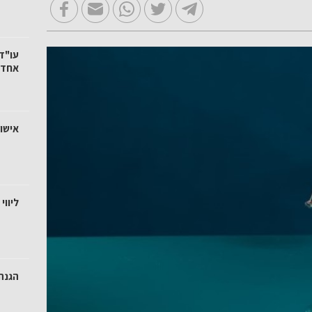
עו"ד 
אחד?
אישור
ליוו
הגנה