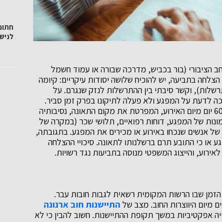
חתונ
לנישו
ב הציבורי (בור בכביש, מדרכה שבורה או עמוד חשמל
 הצלחה בתביעה, יש להוכיח שלושה יסודות עיקריים: קיומה
רשלות), וקשר סיבתי בין ההתרשלות לנזק שנגרם. על
כה לדעת על המפגע ולא פעלה לתיקונו בפרק זמן סביר.
הצעד הראשון הוא הגשת הודעה מוקדמת לעירייה תוך 60 יום מיום האירוע, המפרטת את מקום התאונה, נסיבותיה
ו תמונות של המפגע, דוחות רפואיים, תלושי שכר (במקרה של
ת של אנשים שנכחו באירוע או מכירים את המפגע. בתגובתה,
ע או כי התובע תרם ברשלנותו לתאונה. סיכויי ההצלחה
אירוע, והייצוג המשפטי מנוסה בתביעות נגד רשויות.
 הזמן שבו הרשות המקומית רשאית לגבות חובות עבר.
 מיום היווצרות החוב. מצב של
התיישנות חוב ארנונה
ה אפקטיביות במשך תקופת ההתיישנות. חשוב להבין כי לא