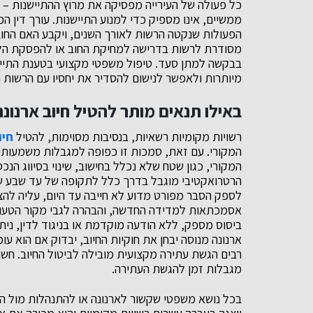
כל פעולה של העירייה מפסיקה את מרוץ ההתיישנות – 
ממשיים, אינו מספיק כדי למנוע התיישנות. עורך דין המ
הפעולות שנקטה הרשות לאורך השנים, ויקבע האם החוב 
מסודרת לרשות בדרישה למחיקת החוב או להפסקת הלי
בבקשה למתן סעד. טיפול משפטי מקצועי בטענת התיישנ
מיותרות ולאפשר לנישום להסדיר את יחסיו עם הרשות 
באילו תנאים מותר להטיל חיוב ארנונ
רשויות מקומיות רשאיות, בנסיבות מסוימות, להטיל
חיו
המקורי. עם זאת, סמכות זו כפופה למגבלות משמעותיו
המקורי, כגון שטח שלא נכלל בחישוב, שינוי בסיווג הנכס
הרטרואקטיבי מוגבל בדרך כלל לתקופה של עד שבע שני
לספק הסבר מפורט מדוע לא חייבה עד היום, עליה להצי
אסמכתאות למדידה החדשה, והבהרה לגבי מקור הטעות
ביסוס מספק, ללא הודעה מוקדמת או בניגוד לדין, נית
ארנונה מנוסה יבחן את חוקיות החיוב, יבדוק אם הוא ע
רבים הגשת עתירה מקצועית מובילה לביטול החיוב. חשו
מגבלות זמן להגשת העתירה.
בכל נושא משפטי שקשור לארנונה או להתנהלות מול העי