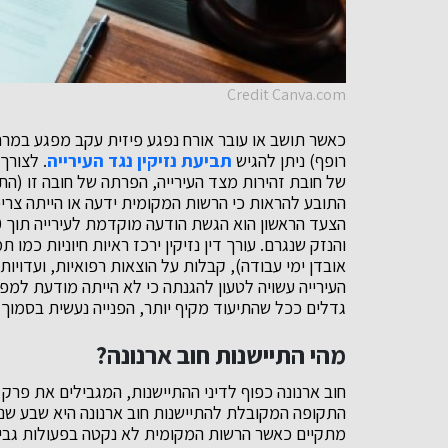
Credit Canva.com
כאשר תושב או עובר אורח נפגע פיזית עקב מפגע במרח
רופף) ניתן להגיש
תביעת נזיקין נגד העירייה
. לצורך
של חובת זהירות מצד העירייה, הפרתה של חובה זו (הת
התובע להראות כי הרשות המקומית ידעה או הייתה צרי
והנזק שנגרם. עורך דין נזיקין ירכז ראיות חיוניות כמ
אובדן ימי עבודה), קבלות על הוצאות רפואיות, ועדויו
העירייה עשויה לטעון להגנתה כי לא הייתה מודעת למפג
גדלים ככל שהתיעוד מקיף יותר, הפנייה נעשית בסמוך ל
מהי התיישנות חוב ארנונה?
חוב ארנונה כפוף לדיני ההתיישנות, המגבילים את פרק
התקופה המקובלת להתיישנות חוב ארנונה היא שבע שנים
מתקיים כאשר הרשות המקומית לא נקטה בפעולות גביי