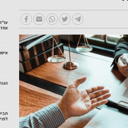
עו"ד 
אחד?
אישור
הגנה
תביע
לפני