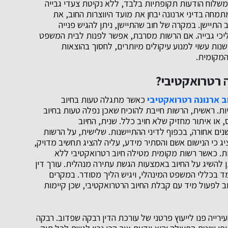
משלוח הודעות תקופתיות בלבד, ללא נקיטת צעדי גבייה
תמחה בדיני ארנונה יבחן את מועד היווצרות החוב, את
התיישן. במקרה של חוב שהתיישן, ניתן להגיש פנייה
כי גבייה. אם הרשות מסרבת, אפשר לפנות לבית המשפט
ות עשוי למנוע עיקולים מיותרים, לחסוך בהוצאות
המקומית.
ה רטרואקטיבי?
ב ארנונה רטרואקטיבי
כאשר מתגלה טעות בחיוב
ת. ראשית, הרשות חייבת להוכיח שאכן נפלה טעות בחיוב
, או איתור מחזיק שלא חויב כלל. שנית, החיוב
ם אחורה, בכפוף לדיני ההתיישנות. שלישית, על הרשות
ג כי הנישום אשם והסתיר מידע, עליה להציג תחשיב מדויק,
. כאשר רשות מקומית מטילה חיוב רטרואקטיבי ללא
ן להשיג על החיוב באמצעות הגשת עתירה מנהלית. עורך דין
ומד בכללי המשפט המינהלי, ויגיש הליך מסודר. במקרים
ב לפעול מיד עם קבלת החיוב הרטרואקטיבי, שכן קיימות
רייה פנו לייעוץ פרטני של עורכת הדין רבקה שפדוב. רבקה