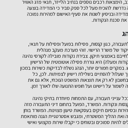
 הימצאות רכבים נוספים בנתיב הלייזר, תנאי מזג האוויר
 נדרשת להוכיח מעל לכל ספק סביר כי המדידה בוצעה
דה ובניסיון לשנות את סעיף האישום למהירות נמוכה
 את סכנת הנקודות.
ג
עבורה, כגון קנסות, פסילות בפועל ופסילות על תנאי,
קוד של משרד הרישוי. זוהי מערכת מעקב מנהלית
יבם באמצעי תיקון. צבירת נקודות מובילה לקורסי נהיגה
ה (בסיסי וייעודי), ובמקרים של צבירה גבוהה (36 נקודות ומעלה) היא גוררת פסילה אוטומטית של הרישיון
 במקרים חמורים יותר, הנהג נשלח לבדיקות כשירות במכון
ך שעלול להסתיים בשלילת רישיון לצמיתות. לכן, כל
חשבון לא רק את תוצאות המשפט הנוכחי, אלא גם את
 לשמור על רישיונו ועל חופש התנועה שלו לאורך זמן.
כל ענייני תעבורה, עם התמחות מיוחדת בתיקי נהיגה
סות ונקודות. המשרד, הפועל בתחום דיני התעבורה מזה
מהירות ובסיום תיקים בעסקאות טיעון מצוינות. המשרד בוחן
ה ואת ההליך המשטרתי, ומגבש אסטרטגיית הגנה מותאמת
 להיות סמוכים ובטוחים כי יקבלו שירות מקצועי ואישי