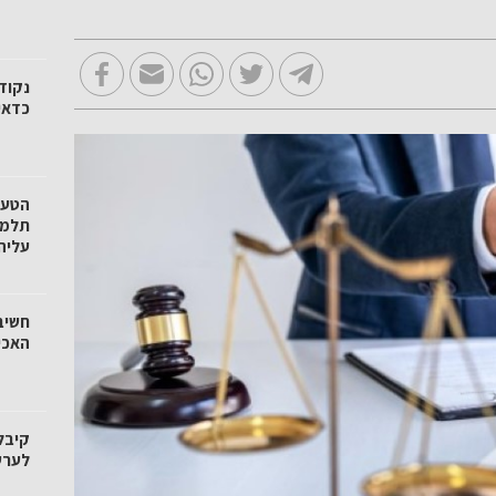
כדאי
הטעו
עליה
חשיב
האכי
קיבל
לערע