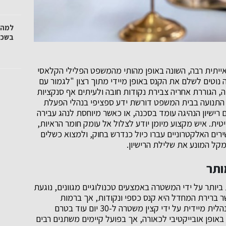
למה ח
בשכר
אייתית רבה, השונה באופן מהותי מהמשפט הפלילי הקלאסי
נוטים לשלם את הקנס באופן מיידי מתוך רצון "לגמור עם
, הגוררת אחריה צבירת נקודות חובה ולעיתים אף סנקציות
התנועה בבית המשפט דורשת ידע ספציפי בנהלי הפעלת
 רישיון הנהיגה עומד בסכנה, או כאשר מיוחסת לנהג עבירה
ית. איש מקצוע מיומן יודע לצלול אל עומק חומר הראיות,
רים האלקטרוניים עברו כיול כנדרש בחוק, ולמצוא כשלים
מקל המונע את שלילת הרישיון.
ותר
יותר על ידי המשטרה באמצעים טכנולוגיים מגוונים, נוגעת
שר ברירת המחדל היא קנס כספי ונקודות, אך ברמות
הגבוהות יותר הנהג מקבל הזמנה לדין וצפוי לפסילה מנהלית מיידית על ידי קצין משטרה ל-30 יום עוד בטרם
ופן אובייקטיבי לכאורה, אך בפועל קיימים משתנים רבים