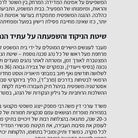
המשפיעים על אמינות המדידה: המרחק בין השוטר לרכב,
והראות, ומיומנותו של המפעיל. בבית המשפט, התביעה
כהלכה. ההגנה המשפטית מתמקדת בערעור אמינות המדי
יותר, כזו שאינה מחייבת פסילת רישיון בפועל ומפחיתה
שיטת הניקוד והשפעתה על עתיד הנה
מעבר לעונשים הישירים המוטלים על ידי בית המשפט לת
מרחפת מעל ראשו של כל נהג סכנה נוספת – שיטת הני
המצטברת לאורך זמן, ומטרתה לאתר נהגים מועדים ולחי
נכונ
לשלושה חודשים ואף חיוב במבחני תיאוריה וטסט מחדש.
הרפואי לבטיחות בדרכים (מרב"ד), הליך בירוקרטי סבו
אסטרטגיה משפטית בניהול תיק תעבורה חייבת לקחת ב
ההשלכות הרוחביות על גיליון הנקודות של הנהג, במטרה
משרד עורכי דין משה רבי מספק ייצוג משפטי מקצועי ב
במהירות מופרזת הנושאים עמם סנקציות חמורות של קנ
כ-20 שנה, מתגאה בהצלחות רבות של זיכויים בתיקי 
לעומק את נסיבות העבירה, את תקינות מכשירי המדיד
לכל מקרה. כמשרד ותיק ומוביל בתחומו, הלקוחות יכולים