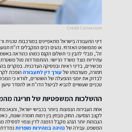
Credit Canva.com
דיני התעבורה בישראל מתאפיינים במורכבות טכנית ור
או מהמשפט האזרחי. נהגים רבים המקבלים דו"ח תנועה 
זה", מבלי להבין כי תשלום הקנס כמוהו כהודאה באשמה
עתידיות מצד משרד הרישוי. ההתמודדות מול משטרת 
מכשירים, בדיני ראיות ובפסיקה העדכנית. במקרים בהם
חמורה, מעורבותו של
עורך דין לתעבורה
הופכת לקריט
לבדוק את יומני ההפעלה של השוטרים, לוודא כי המכשי
טכניים שעשויים להביא לביטול הדו"ח או להסדר טיעון 
ההשלכות המשפטיות של חריגה מהמ
אחת העבירות הנפוצות ביותר בכבישי ישראל, והנאכפת ב
לקצב הנסיעה. החוק מבחין בין רמות חומרה שונות, כא
המשפט. עבירה של
נהיגה במהירות מופרזת
נמדדת בא