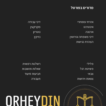
מדורים בפורטל
אזרחי ומסחרי
דיני עבודה
אינטרנט
מקרקעין
ארנונה
נוטריון
דיני משפחה וגירושין
נזיקין
הצהרת נגישות
פלילי
רשלנות רפואית
פשיטת רגל
שאלות ותשובות
צבאי
תביעות סיעוד
צוואות וירושות
תעבורה