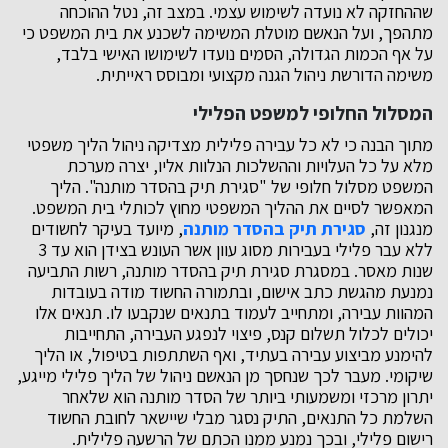
שההחזקה לא נועדה לשימוש עצמי. במצב זה, נטל ההוכחה
מתהפך, ועל הנאשם מוטלת המשימה לשכנע את בית המשפט כי
על אף הכמות הגדולה, הסמים נועדו לשימושו האישי בלבד,
משימה הדורשת ניהול הגנה מקצועי ומבוסס ראייתית.
המסלול החלופי למשפט הפלילי
מתוך הבנה כי לא כל עבירה פלילית מצדיקה ניהול הליך משפטי
מלא על כל העלויות וההשלכות הנלוות אליו, יצרה מערכת
המשפט מסלול חלופי של "סגירת תיק בהסדר מותנה". הליך
המאפשר לסיים את ההליך המשפטי מחוץ לכותלי בית המשפט.
מנגנון זה,
סגירת תיק בהסדר מותנה
, מיועד בעיקר לחשודים
ללא עבר פלילי בעבירות מסוג עוון אשר העונש בצידן הוא עד 3
שנות מאסר. במסגרת סגירת תיק בהסדר מותנה, רשות התביעה
נמנעת מהגשת כתב אישום, ובתמורה החשוד מודה בעובדות
המהוות עבירה, ומתחייב לעמוד בתנאים שנקבעו לו. תנאים אלו
יכולים לכלול תשלום קנס, פיצוי לנפגע העבירה, התחייבות
להימנע מביצוע עבירה בעתיד, ואף השתתפות בטיפול, או הליך
שיקומי. מעבר לכך שנחסך מן הנאשם ניהול של הליך פלילי מייגע,
יתרון מרכזי ומשמעותי ביותר של הסדר מותנה הוא שלאחר
השלמת כל התנאים, התיק נסגר מבלי שיישאר לחובת החשוד
רישום פלילי, ובכך נמנע ממנו הכתם של הרשעה פלילית.