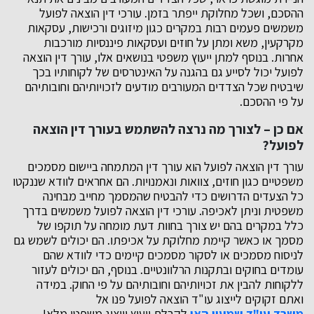
ההסכם, ושכל מחלוקת ייפתר בזמן. עורכי דין הוצאה לפועל
משמשים פעמים רבות במקרים כגון מיזוגים ורכישות, עסקאות
מקרקעין, משא ומתן על חוזים ועסקאות פיננסיות מורכבות
אחרות. בנוסף למתן ייעוץ משפטי בנושאים אלו, עורך דין הוצאה
לפועל יכול לסייע גם בהגנה על האינטרסים של לקוחותיו בכך
שיבטיח שכל הצדדים המעורבים מודעים לזכויותיהם וחובותיהם
על פי ההסכם.
אם כן – לצורך מה נרצה להשתמש בעורך דין הוצאה
לפועל?
עורך דין הוצאה לפועל הוא עורך דין המתמחה ביישום מסמכים
משפטיים כגון חוזים, צוואות ונאמנויות. הם אחראים לוודא שננקטו
כל הצעדים הדרושים כדי להבטיח שהמסמך מחייב מבחינה
משפטית וניתן לאכיפה. עורכי דין הוצאה לפועל משמשים בדרך
כלל במקרים בהם יש צורך בחוות דעת מומחה על תוקפו של
מסמך או כאשר קיימת מחלוקת על אכיפתו. הם יכולים לשמש גם
לניסוח מסמכים או לסקור מסמכים קיימים כדי לוודא שהם
עומדים בחוקים ובתקנות הרלוונטיים. בנוסף, הם יכולים לעזור
ללקוחות להבין את זכויותיהם וחובותיהם על פי החוק. במידה
ואתם זקוקים לייצוג עו"ד הוצאה לפועל פנו אל
משרד עו"ד שמעון האן
לקבלת ייעוץ וייצוג משפטי מלא!