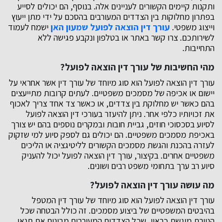
ותקנות קיימים הקשורים לעניינים אלה. בנוסף, הם יכולים לסייע
בפתרון מחלוקות בין הצדדים המעורבים בהסכם על ידי מתן ייעוץ
וייצוג משפטי.
עורך דין הוצאה לפועל שמעון האן
ישמח לעמוד
לשירותכם. צרו קשר באתר או בטלפון ונקבע פגישה ללא
התחייבות.
מהי החשיבות של עורך דין הוצאה לפועל?
עורך דין הוצאה לפועל הוא סוג מיוחד של עורך דין אשר אחראי על
יישום או אכיפה של מסמכים משפטיים. לעתים קרובות מתייעצים
בהם כאשר יש מחלוקת בין צדדים, או כאשר צד אחד צריך לאכוף
את זכויותיו כלפי אחר. ניתן להיעזר בעורכי דין הוצאה לפועל
לסיוע בסכסוכי חוזים, גביית חובות ובמקרים נוספים בהם יש צורך
באכיפת מסמכים משפטיים. הם יכולים גם לספק סיוע למי שזקוק
לעזרה בהכנת והגשת מסמכים הקשורים לליטיגציה או הליכים
משפטיים אחרים. בקיצור, עורך דין הוצאה לפועל יכול להעניק
סיוע רב ערך בתחומי משפט רבים ושונים.
מה עושה עורך דין הוצאה לפועל?
עורך דין הוצאה לפועל הוא סוג מיוחד של עורך דין המטפל
בהיבטים המשפטיים של ביצוע מסמכים. זה כולל הבטחה שכל
הניירת מוגשת כראוי, שכל הצדדים המעורבים מבינים את תנאי