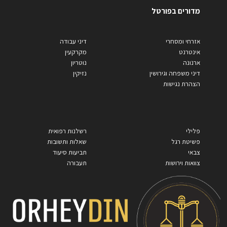
מדורים בפורטל
אזרחי ומסחרי
דיני עבודה
אינטרנט
מקרקעין
ארנונה
נוטריון
דיני משפחה וגירושין
נזיקין
הצהרת נגישות
פלילי
רשלנות רפואית
פשיטת רגל
שאלות ותשובות
צבאי
תביעות סיעוד
צוואות וירושות
תעבורה