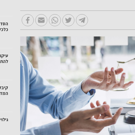
הסדר
כלכל
עיקו
להתמ
קיבל
המדר
גילו