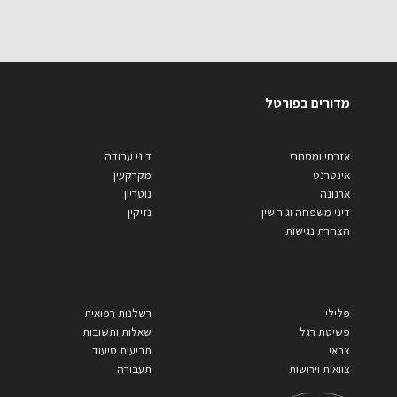
מדורים בפורטל
אזרחי ומסחרי
דיני עבודה
אינטרנט
מקרקעין
ארנונה
נוטריון
דיני משפחה וגירושין
נזיקין
הצהרת נגישות
פלילי
רשלנות רפואית
פשיטת רגל
שאלות ותשובות
צבאי
תביעות סיעוד
צוואות וירושות
תעבורה