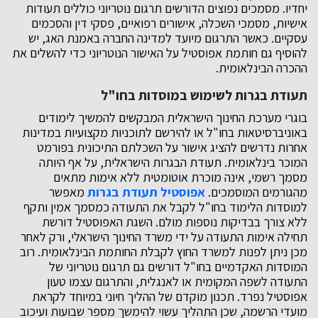
יחדיו. מסמכים נפוצים הדורשים תרגום נוטריוני כוללים תעודות
אישיות, מסמכי השכלה, אישורים רפואיים, פסקי דין והסכמים
עסקיים. כאשר התרגום מיועד למדינה החברה באמנת האג, יש
להוסיף גם חותמת אפוסטיל על האישור הנוטריוני כדי להשלים את
ההכרה הבינלאומית.
תעודת בגרות לשימוש במוסדות בחו"ל
בוגרי מערכת החינוך הישראלית המבקשים להמשיך לימודים
באוניברסיטאות בחו"ל או להירשם לתוכניות מקצועיות במדינות
אחרות נדרשים להציג אישור על השכלתם התיכונית בפורמט
המוכר בינלאומית. תעודת הבגרות הישראלית, על אף היותה
מסמך רשמי, אינה מוכרת אוטומטית ללא אימות מתאים
מהגורמים המוסמכים.
אפוסטיל תעודת בגרות
מאפשר
למוסדות הלימוד בחו"ל לקבל את התעודה כמסמך אמין ותקף
ללא צורך בבדיקות נוספות מולם. השגת האפוסטיל דורשת
תחילה אימות התעודה על ידי משרד החינוך הישראלי, ורק לאחר
מכן ניתן לפנות למשרד החוץ לקבלת החותמת הבינלאומית. רוב
המוסדות האקדמיים בחו"ל דורשים גם תרגום נוטריוני של
התעודה לשפה המקומית או לאנגלית, והתרגום עצמו טעון
אפוסטיל נפרד. תכנון מוקדם של ההליך חיוני במיוחד לקראת
מועדי הרשמה, שכן התהליך עשוי להימשך מספר שבועות ועיכוב