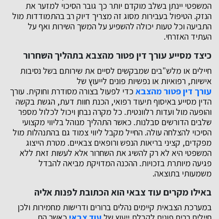
המשפטי יינתן בשלב מוקדם יותר כך גובר הסיכוי למזער את
הנזק. הטיפול בעבירות מסוג זה מצריך דיוק רב בהתמודדות מול
התביעה וכל טעות יכולה להשפיע על המשך השירות ואף על
העתיד האזרחי.
כיצד מסייע עורך דין פטור מהצבא בתהליך השחרור
חיילים או מלש"בים שמבקשים לסיים את שירותם בשל נסיבות
אישיות, רפואיות או נפשיות פונים לייעוץ של
עורך דין פטור מהצבא
כדי לפעול בצורה מסודרת וחוקית. עורך
הדין מסייע באיסוף תיעוד רפואי, הכנת חוות דעת, הגשת בקשה
והופעה מול ועדות רלוונטית. כל מקרה נבחן ויכול לכלול מספר
שלבים הדורשים סבלנות. כאשר התהליך מנוהל בליווי מקצועי
הסיכוי להצלחה עולה. החייל מקבל ליווי צמוד גם בהתנהלות מול
מפקדים, קציני בריאות הנפש ורופאים צבאיים. מטרת הייצוג
המשפטי היא לא רק להשיג את השחרור אלא לעשות זאת ללא
פגיעה מיותרת בזכויות. ההכנה המדויקת מביאה להבדל
משמעותי בתוצאה.
באילו מקרים עוד צבאי הוא הכתובת לפנות אליה
במערכת הצבאית קיימים נהלים ברורים ודרישות מחמירות ולכן
חיילים רבים פונים לקבלת ייעוץ של
עוד צבאי
כאשר הם